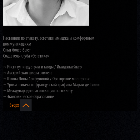
Наставник по этикету, эстетике имиджа и комфортным
коммуникациям
Опыт более 6 лет
Создатель клуба «Эстетика»
~ Институт индустрии и моды / Имиджмейкер
~ Австрийская школа этикета
~ Школа Лины Арифулиной / Ораторское мастерство
~ Уроки этикета от французской графини Марии де Тилли
~ Международная ассоциация по этикету
~ Экономическое образование
Вверх