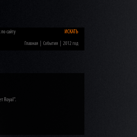
ИСКАТЬ
|
|
Главная
События
2012 год
т Royal".