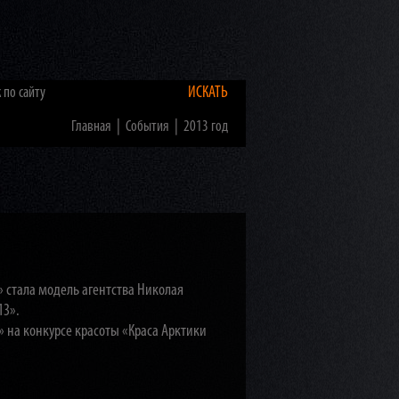
ИСКАТЬ
|
|
Главная
События
2013 год
» стала модель агентства Николая
13».
 на конкурсе красоты «Краса Арктики