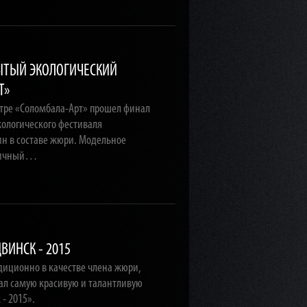
РЫТЫЙ ЭКОЛОГИЧЕСКИЙ
Т»
нтре «Соломбала-Арт» прошел финал
экологического фестиваля
н в составе жюри. Модельное
дничный…
ВИНСК - 2015
диционно в качестве члена жюри,
ал самую красивую и талантливую
- 2015».