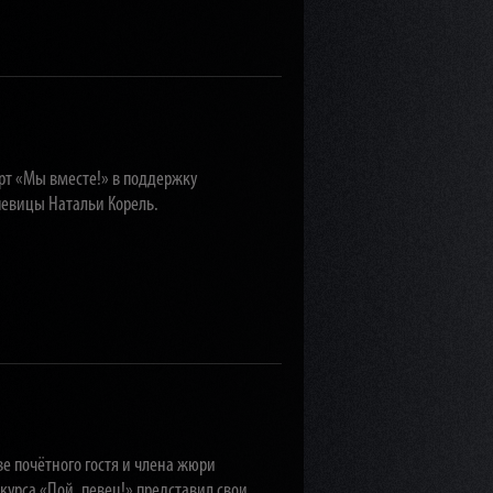
рт «Мы вместе!» в поддержку
певицы Натальи Корель.
е почётного гостя и члена жюри
курса «Пой, певец!» представил свои