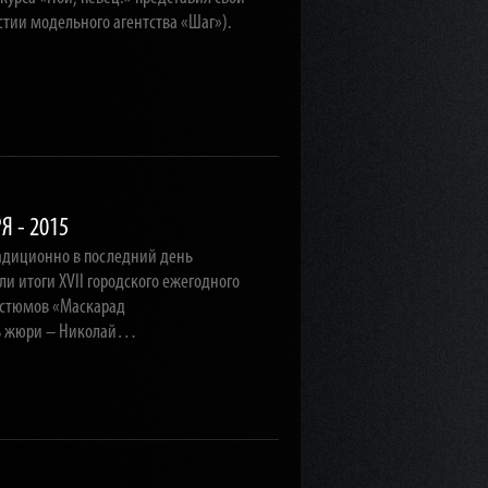
стии модельного агентства «Шаг»).
 - 2015
адиционно в последний день
и итоги XVII городского ежегодного
остюмов «Маскарад
ль жюри – Николай…