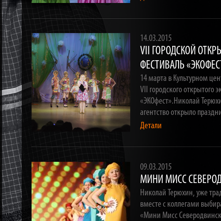
14.03.2015
VII ГОРОДСКОЙ ОТК
ФЕСТИВАЛЬ «ЭКОФЕС
14 марта в Культурном це
VII городского открытого 
«ЭКОфест».Николай Терюхи
агентство открыло праз
Детали
09.03.2015
МИНИ МИСС СЕВЕРОД
Николай Терюхин, уже тра
вместе с коллегами выбир
«Мини Мисс Северодвинск 