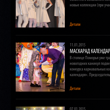
новые коллекции (при уча
Детали
11.01.2015
МАСКАРАД КАЛЕНДАРЯ
В столице Поморья уже тр
новогодних каникул подвел
конкурса карнавальных к
календаря». Председате
Детали
07.01.2015