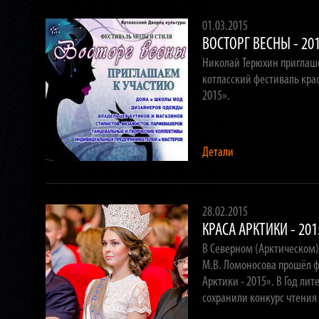
01.03.2015
ВОСТОРГ ВЕСНЫ - 20
Николай Терюхин приглаше
котласский фестиваль кра
2015».
Детали
28.02.2015
КРАСА АРКТИКИ - 201
В Северном (Арктическом
М.В. Ломоносова прошёл ф
Арктики - 2015». В Год ли
сохранили конкурс чтен