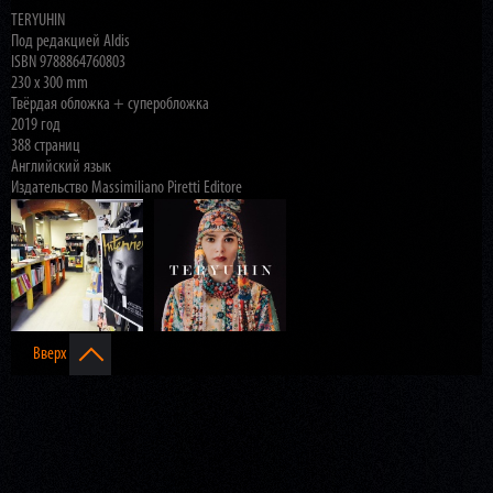
*************
TERYUHIN
Под редакцией Aldis
ISBN 9788864760803
230 x 300 mm
Твёрдая обложка + суперобложка
2019 год
388 страниц
Английский язык
Издательство Massimiliano Piretti Editore
Вверх