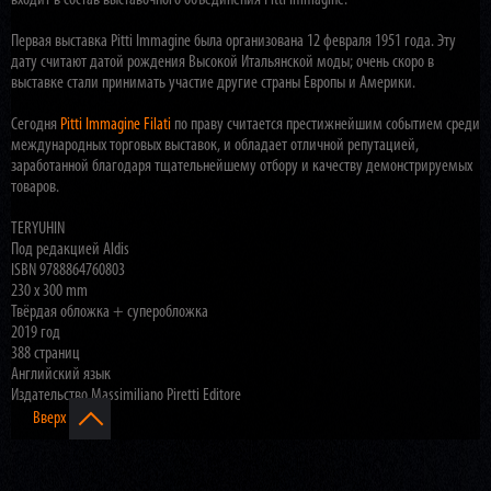
входит в состав выставочного объединения Pitti Immagine.
Первая выставка Pitti Immagine была организована 12 февраля 1951 года. Эту
дату считают датой рождения Высокой Итальянской моды; очень скоро в
выставке стали принимать участие другие страны Европы и Америки.
Сегодня
Pitti Immagine Filati
по праву считается престижнейшим событием среди
международных торговых выставок, и обладает отличной репутацией,
заработанной благодаря тщательнейшему отбору и качеству демонстрируемых
товаров.
TERYUHIN
Под редакцией Aldis
ISBN 9788864760803
230 x 300 mm
Твёрдая обложка + суперобложка
2019 год
388 страниц
Английский язык
Издательство Massimiliano Piretti Editore
Вверх